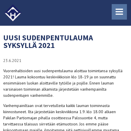
MENU
UUSI SUDENPENTULAUMA
SYKSYLLÄ 2021
23.6.2021
Vuorenhaltioiden uusi sudenpentulauma aloittaa toimintansa syksyllä
2021! Lauma kokoontuu keskiviikkoisin klo 18-19 ja on suunnattu
ensimmäisen luokan aloittaville tytöille ja pojille. Ennen lauman
varsinaisen toiminnan alkamista järjestetään vanhempainilta
sudenpentujen vanhemmille.
Vanhempainiltaan ovat tervetulleita kaikki lauman toiminnasta
kiinnostuneet. Ilta järjestetään keskiviikkona 1.9. klo 18.00 alkaen
Pakilan Partiomajan pihalla osoitteessa Palosuontie 4, mutta
tarvittaessa tilaisuus siirretään etämuotoon. Jos emme pääse
kokoontumaan majalle, ilmoitamme siitä nettisivuillamme muutama