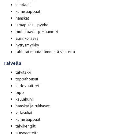
sandaalit
kumisaappaat
hanskat
uimapuku + pyyhe
biohajoavat pesuaineet
aurinkorasva
hyttysmyrkky
takki tai muuta lämmintä vaatetta
Talvella
talvitakki
toppahousut
sadevaatteet
pipo
kaulahuivi
hanskat ja rukkaset
villasukat
kumisaappaat
talvikengät
alusvaatteita