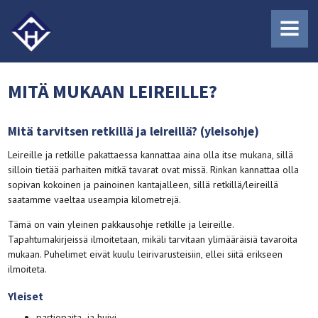
MENU
MITÄ MUKAAN LEIREILLE?
Mitä tarvitsen retkillä ja leireillä? (yleisohje)
Leireille ja retkille pakattaessa kannattaa aina olla itse mukana, sillä
silloin tietää parhaiten mitkä tavarat ovat missä. Rinkan kannattaa olla
sopivan kokoinen ja painoinen kantajalleen, sillä retkillä/leireillä
saatamme vaeltaa useampia kilometrejä.
Tämä on vain yleinen pakkausohje retkille ja leireille.
Tapahtumakirjeissä ilmoitetaan, mikäli tarvitaan ylimääräisiä tavaroita
mukaan. Puhelimet eivät kuulu leirivarusteisiin, ellei siitä erikseen
ilmoiteta.
Yleiset
partiopaita- ja huivi