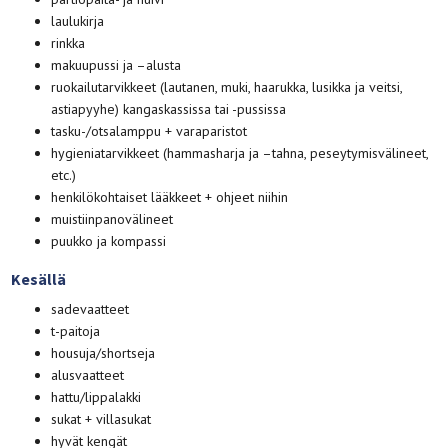
laulukirja
rinkka
makuupussi ja –alusta
ruokailutarvikkeet (lautanen, muki, haarukka, lusikka ja veitsi,
astiapyyhe) kangaskassissa tai -pussissa
tasku-/otsalamppu + varaparistot
hygieniatarvikkeet (hammasharja ja –tahna, peseytymisvälineet,
etc.)
henkilökohtaiset lääkkeet + ohjeet niihin
muistiinpanovälineet
puukko ja kompassi
Kesällä
sadevaatteet
t-paitoja
housuja/shortseja
alusvaatteet
hattu/lippalakki
sukat + villasukat
hyvät kengät