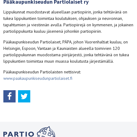
Pääkaupunkiseudun Partiolaiset ry
Lippukunnat muodostavat alueellaan partiopiirin, jonka tehtävänä on
tukea lippukuntien toimintaa koulutuksen, ohjauksen ja neuvonnan,
tapahtumien ja viestinnän avulla. Partiopiirejä on kymmenen, ja jokainen
partiolippukunta kuuluu jäsenenä johonkin partiopiiriin.
Pääkaupunkiseudun Partiolaiset, PÄPA, johon Vuorenhaltiat kuuluu, on
Helsingin, Espoon, Vantaan ja Kauniaisten alueella toimivien 120
partiolippukunnan muodostama piirijärjestö, jonka tehtävänä on tukea
lippukuntien toimintaa muun muassa koulutusta järjestämällä.
Pääkaupunkiseudun Partiolaisten nettisivut:
www.paakaupunkiseudunpartiolaiset.fi