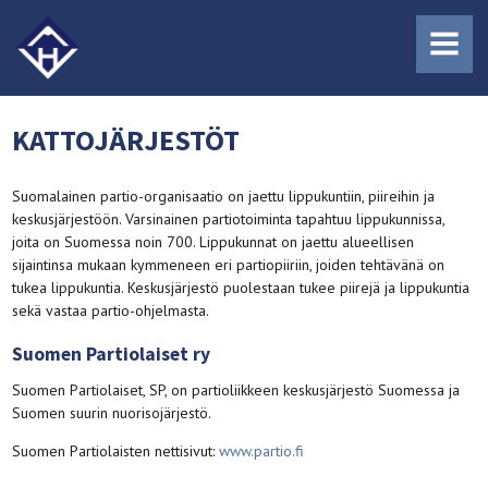
MENU
KATTOJÄRJESTÖT
Suomalainen partio-organisaatio on jaettu lippukuntiin, piireihin ja
keskusjärjestöön. Varsinainen partiotoiminta tapahtuu lippukunnissa,
joita on Suomessa noin 700. Lippukunnat on jaettu alueellisen
sijaintinsa mukaan kymmeneen eri partiopiiriin, joiden tehtävänä on
tukea lippukuntia. Keskusjärjestö puolestaan tukee piirejä ja lippukuntia
sekä vastaa partio-ohjelmasta.
Suomen Partiolaiset ry
Suomen Partiolaiset, SP, on partioliikkeen keskusjärjestö Suomessa ja
Suomen suurin nuorisojärjestö.
Suomen Partiolaisten nettisivut:
www.partio.fi