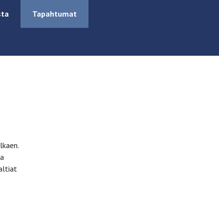
sta
Tapahtumat
lkaen.
ja
altiat