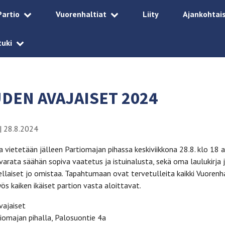
Partio
Vuorenhaltiat
Liity
Ajankohtai
tuki
DEN AVAJAISET 2024
|
28.8.2024
a vietetään jälleen Partiomajan pihassa keskiviikkona 28.8. klo 18 a
rata säähän sopiva vaatetus ja istuinalusta, sekä oma laulukirja 
 sellaiset jo omistaa. Tapahtumaan ovat tervetulleita kaikki Vuorenh
ös kaiken ikäiset partion vasta aloittavat.
vajaiset
iomajan pihalla, Palosuontie 4a