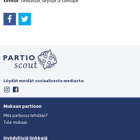
Kenelle:
Seikkailijat, tarpojat ja samoajat
Löydät meidät sosiaalisesta mediasta:
Mukaan partioon
Mitä partiossa tehdään?
Tule mukaan
Hyödyllisiä linkkejä