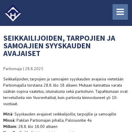
MENU
SEIKKAILIJOIDEN, TARPOJIEN JA
SAMOAJIEN SYYSKAUDEN
AVAJAISET
Partiomaja
|
28.8.2025
Seikkailijoiden, tarpojien ja samoajien syyskauden avajaisia vietetään
Partiomajalla torstaina 28.8. klo 18 alkaen. Mukaan kannattaa varata
säähän sopiva vaatetus, istuinalusta sekä partiohuivi. Tapahtumaan ovat
tervetulleita niin Vuorenhaltiat, kuin partiosta kiinnostuneet yli 10-
vuotiaat.
Mitä:
Syyskauden avajaiset seikkailijoille, tarpojille ja samoajille
Missä:
Pakilan Partiomajan pihalla, Palosuontie 4a
Milloin:
28.8. klo 18.00 alkaen