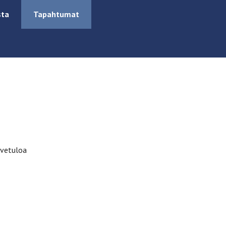
sta
Tapahtumat
rvetuloa