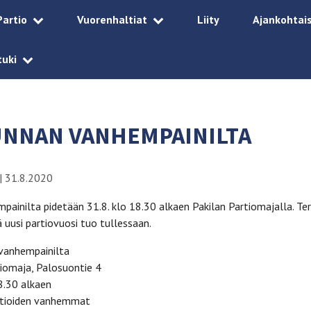
Partio
Vuorenhaltiat
Liity
Ajankohtai
tuki
UNNAN VANHEMPAINILTA
|
31.8.2020
ainilta pidetään 31.8. klo 18.30 alkaen Pakilan Partiomajalla. Te
uusi partiovuosi tuo tullessaan.
vanhempainilta
iomaja, Palosuontie 4
8.30 alkaen
tioiden vanhemmat