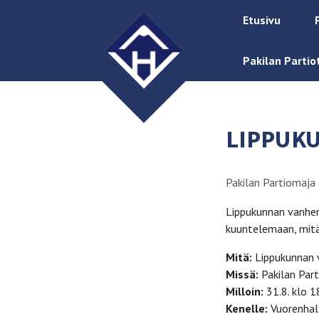
Etusivu
Pakilan Partio
LIPPUK
Pakilan Partiomaja
Lippukunnan vanhemp
kuuntelemaan, mitä 
Mitä:
Lippukunnan 
Missä:
Pakilan Part
Milloin:
31.8. klo 1
Kenelle:
Vuorenhal