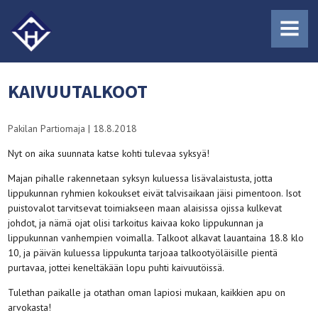
MENU
KAIVUUTALKOOT
Pakilan Partiomaja
|
18.8.2018
Nyt on aika suunnata katse kohti tulevaa syksyä!
Majan pihalle rakennetaan syksyn kuluessa lisävalaistusta, jotta
lippukunnan ryhmien kokoukset eivät talvisaikaan jäisi pimentoon. Isot
puistovalot tarvitsevat toimiakseen maan alaisissa ojissa kulkevat
johdot, ja nämä ojat olisi tarkoitus kaivaa koko lippukunnan ja
lippukunnan vanhempien voimalla. Talkoot alkavat lauantaina 18.8 klo
10, ja päivän kuluessa lippukunta tarjoaa talkootyöläisille pientä
purtavaa, jottei keneltäkään lopu puhti kaivuutöissä.
Tulethan paikalle ja otathan oman lapiosi mukaan, kaikkien apu on
arvokasta!