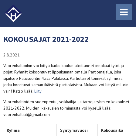
MENU
KOKOUSAJAT 2021-2022
2.8.2021
Vuorenhaltioihin voi liittyä kaikki koulun aloittaneet innokaat tytöt ja
pojat. Ryhmät kokoontuvat lippukunnan omalla Partiomajalla, joka
sijaitsee Palosuontie 4:ssä Pakilassa. Partiolaiset toimivat ryhmissä,
jotka koostuvat saman ikäisistä partiolaisista. Mukaan voi liittyä milloin
vain! Katso lisää:
Liity
Vuorenhaltioiden sudenpentu-, seikkailija- ja tarpojaryhmien kokoukset
2021-2022. Muiden ikäkausien toiminnasta voi kysellä lisää:
vuorenhaltiat@gmail.com
Ryhmä
Syntymävuosi
Kokousaika