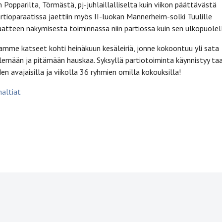
 Popparilta, Törmästä, pj-juhlaillalliselta kuin viikon päättävästä
artioparaatissa jaettiin myös II-luokan Mannerheim-solki Tuulille
aatteen näkymisestä toiminnassa niin partiossa kuin sen ulkopuolell
amme katseet kohti heinäkuun kesäleiriä, jonne kokoontuu yli sata
ilemään ja pitämään hauskaa. Syksyllä partiotoiminta käynnistyy ta
en avajaisilla ja viikolla 36 ryhmien omilla kokouksilla!
altiat