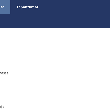
sta
Tapahtumat
emässä
jia