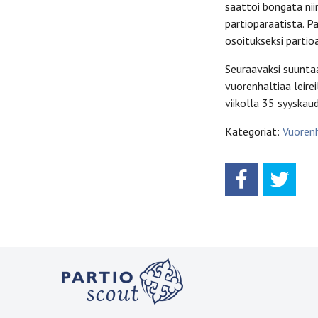
saattoi bongata niin
partioparaatista. P
osoitukseksi partio
Seuraavaksi suunta
vuorenhaltiaa leire
viikolla 35 syyskaud
Kategoriat:
Vuorenh