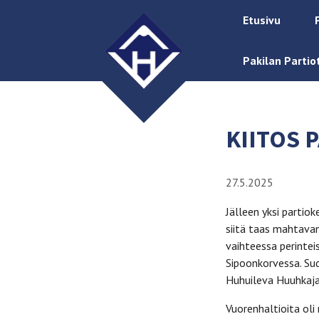
Etusivu
Pakilan Partio
KIITOS 
27.5.2025
Jälleen yksi partio
siitä taas mahtavan
vaihteessa perintei
Sipoonkorvessa. Sud
Huhuileva Huuhkaja
Vuorenhaltioita oli