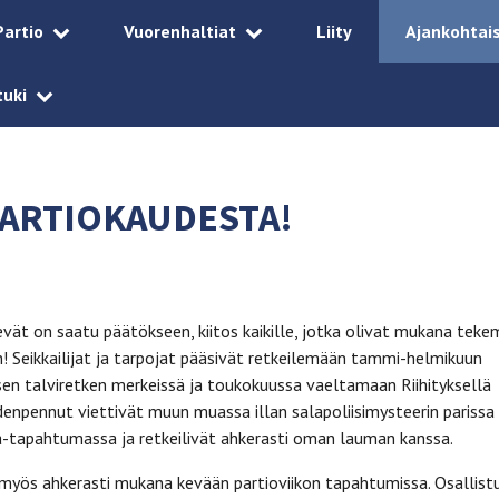
Partio
Vuorenhaltiat
Liity
Ajankohtai
tuki
PARTIOKAUDESTA!
kevät on saatu päätökseen, kiitos kaikille, jotka olivat mukana tek
! Seikkailijat ja tarpojat pääsivät retkeilemään tammi-helmikuun
sen talviretken merkeissä ja toukokuussa vaeltamaan Riihityksellä
enpennut viettivät muun muassa illan salapoliisimysteerin parissa
-tapahtumassa ja retkeilivät ahkerasti oman lauman kanssa.
 myös ahkerasti mukana kevään partioviikon tapahtumissa. Osallistu