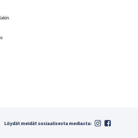
akin.
as
Löydät meidät sosiaalisesta mediasta: