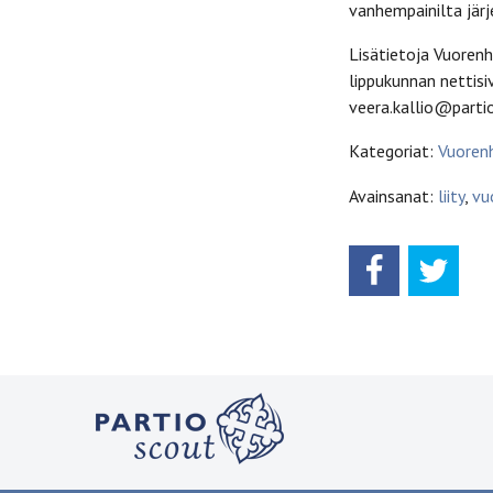
vanhempainilta järj
Lisätietoja Vuoren
lippukunnan nettisi
veera.kallio@parti
Kategoriat:
Vuorenh
Avainsanat:
liity
,
vu