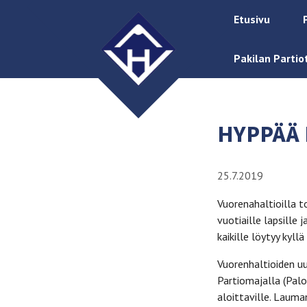
Etusivu
Pakilan Partio
HYPPÄÄ
25.7.2019
Vuorenahaltioilla t
vuotiaille lapsille 
kaikille löytyy kyll
Vuorenhaltioiden u
Partiomajalla (Pal
aloittaville. Laum