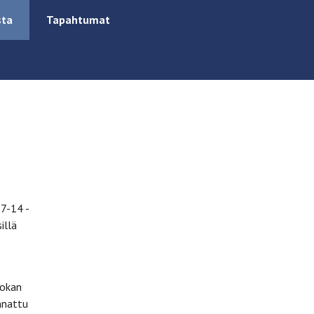
sta
Tapahtumat
 7-14 -
illä
uokan
nnattu