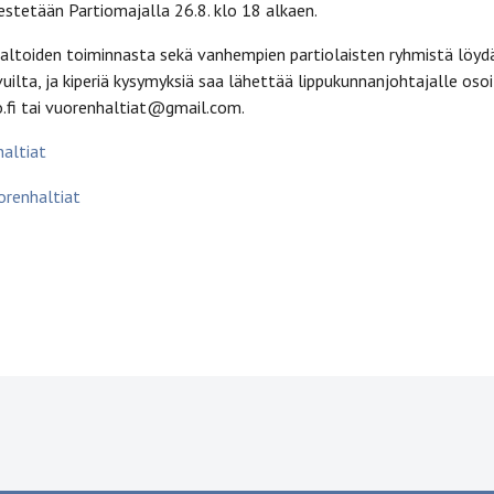
estetään Partiomajalla 26.8. klo 18 alkaen.
haltoiden toiminnasta sekä vanhempien partiolaisten ryhmistä löyd
vuilta, ja kiperiä kysymyksiä saa lähettää lippukunnanjohtajalle os
o.fi tai vuorenhaltiat@gmail.com.
altiat
orenhaltiat