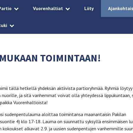
Partio
Vuorenhaltiat
Liity
Ajankohtai
tuki
 MUKAAN TOIMINTAAN!
oimii tällä hetkellä yhdeksän aktiivista partioryhmää. Ryhmiä löytyy
ja nuorille, ja sitä vanhemmat voivat olla yhteydessä lippukuntaan, s
ä paikka Vuorenhaltioista!
usi sudenpentulauma aloittaa toimintansa maanantaisin Pakilan
osuontie 4) klo 17-18. Lauma on suunnattu syksyllä ensimmäisen l
an kokoukset alkavat 2.9. ja uusien sudenpentujen vanhemmille suu